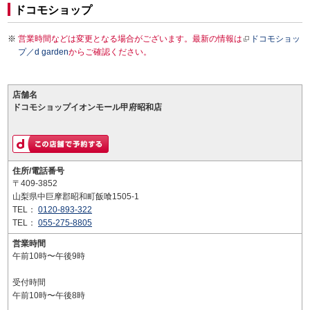
ドコモショップ
営業時間などは変更となる場合がございます。最新の情報は
ドコモショッ
プ／d garden
からご確認ください。
店舗名
ドコモショップイオンモール甲府昭和店
住所/電話番号
〒409-3852
山梨県中巨摩郡昭和町飯喰1505-1
TEL：
0120-893-322
TEL：
055-275-8805
営業時間
午前10時〜午後9時
受付時間
午前10時〜午後8時