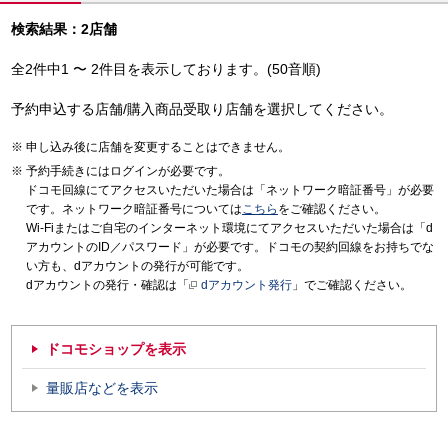
検索結果：2店舗
全2件中1 〜 2件目を表示しております。(50音順)
予約申込する店舗/購入商品受取り店舗を選択してください。
申し込み後に店舗を変更することはできません。
予約手続きにはログインが必要です。
ドコモ回線にてアクセスいただいた場合は「ネットワーク暗証番号」が必要
です。ネットワーク暗証番号については
こちら
をご確認ください。
Wi-Fiまたはご自宅のインターネット環境にてアクセスいただいた場合は「d
アカウントのID／パスワード」が必要です。ドコモの契約回線をお持ちでな
い方も、dアカウントの発行が可能です。
dアカウントの発行・確認は「
dアカウント発行
」でご確認ください。
ドコモショップを表示
量販店などを表示