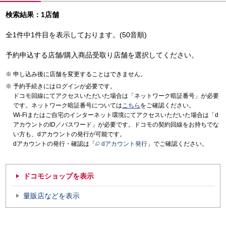
検索結果：1店舗
全1件中1件目を表示しております。(50音順)
予約申込する店舗/購入商品受取り店舗を選択してください。
申し込み後に店舗を変更することはできません。
予約手続きにはログインが必要です。
ドコモ回線にてアクセスいただいた場合は「ネットワーク暗証番号」が必要
です。ネットワーク暗証番号については
こちら
をご確認ください。
Wi-Fiまたはご自宅のインターネット環境にてアクセスいただいた場合は「d
アカウントのID／パスワード」が必要です。ドコモの契約回線をお持ちでな
い方も、dアカウントの発行が可能です。
dアカウントの発行・確認は「
dアカウント発行
」でご確認ください。
ドコモショップを表示
量販店などを表示