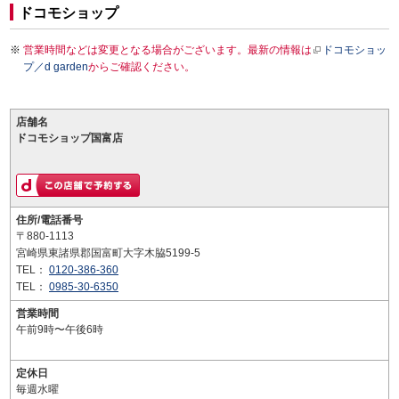
ドコモショップ
営業時間などは変更となる場合がございます。最新の情報は
ドコモショッ
プ／d garden
からご確認ください。
店舗名
ドコモショップ国富店
住所/電話番号
〒880-1113
宮崎県東諸県郡国富町大字木脇5199-5
TEL：
0120-386-360
TEL：
0985-30-6350
営業時間
午前9時〜午後6時
定休日
毎週水曜