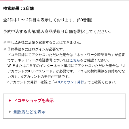
検索結果：2店舗
全2件中1 〜 2件目を表示しております。(50音順)
予約申込する店舗/購入商品受取り店舗を選択してください。
申し込み後に店舗を変更することはできません。
予約手続きにはログインが必要です。
ドコモ回線にてアクセスいただいた場合は「ネットワーク暗証番号」が必要
です。ネットワーク暗証番号については
こちら
をご確認ください。
Wi-Fiまたはご自宅のインターネット環境にてアクセスいただいた場合は「d
アカウントのID／パスワード」が必要です。ドコモの契約回線をお持ちでな
い方も、dアカウントの発行が可能です。
dアカウントの発行・確認は「
dアカウント発行
」でご確認ください。
ドコモショップを表示
量販店などを表示