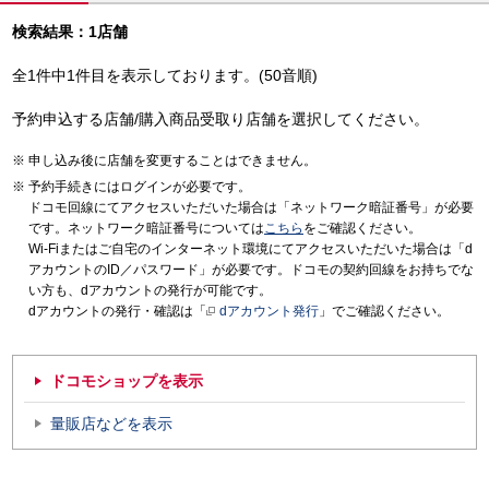
検索結果：1店舗
全1件中1件目を表示しております。(50音順)
予約申込する店舗/購入商品受取り店舗を選択してください。
申し込み後に店舗を変更することはできません。
予約手続きにはログインが必要です。
ドコモ回線にてアクセスいただいた場合は「ネットワーク暗証番号」が必要
です。ネットワーク暗証番号については
こちら
をご確認ください。
Wi-Fiまたはご自宅のインターネット環境にてアクセスいただいた場合は「d
アカウントのID／パスワード」が必要です。ドコモの契約回線をお持ちでな
い方も、dアカウントの発行が可能です。
dアカウントの発行・確認は「
dアカウント発行
」でご確認ください。
ドコモショップを表示
量販店などを表示