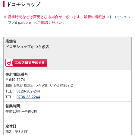
ドコモショップ
営業時間などは変更となる場合がございます。最新の情報は
ドコモショッ
プ／d garden
からご確認ください。
店舗名
ドコモショップかつらぎ店
住所/電話番号
〒649-7174
和歌山県伊都郡かつらぎ町大字佐野898-2
TEL：
0120-302-244
TEL：
0736-23-2244
営業時間
午前10時〜午後6時
定休日
第2・第3火曜