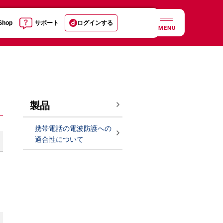
 Shop
サポート
ログインする
MENU
製品
携帯電話の電波防護への
適合性について