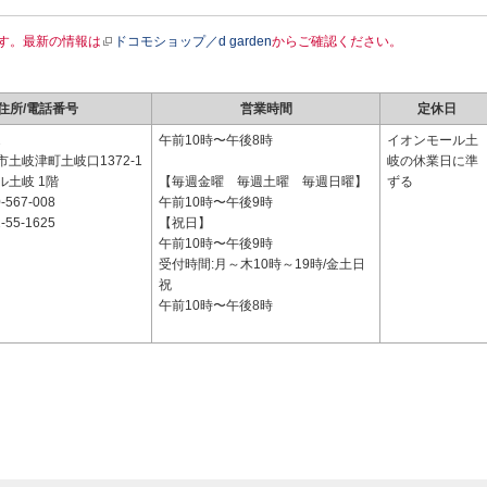
す。最新の情報は
ドコモショップ／d garden
からご確認ください。
住所/電話番号
営業時間
定休日
2
午前10時〜午後8時
イオンモール土
土岐津町土岐口1372-1
岐の休業日に準
ル土岐 1階
【毎週金曜 毎週土曜 毎週日曜】
ずる
-567-008
午前10時〜午後9時
-55-1625
【祝日】
午前10時〜午後9時
受付時間:月～木10時～19時/金土日
祝
午前10時〜午後8時