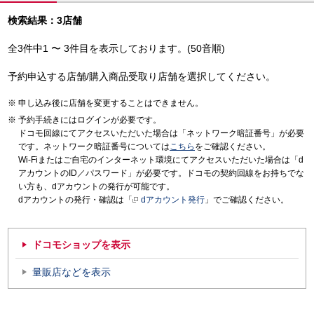
検索結果：3店舗
全3件中1 〜 3件目を表示しております。(50音順)
予約申込する店舗/購入商品受取り店舗を選択してください。
申し込み後に店舗を変更することはできません。
予約手続きにはログインが必要です。
ドコモ回線にてアクセスいただいた場合は「ネットワーク暗証番号」が必要
です。ネットワーク暗証番号については
こちら
をご確認ください。
Wi-Fiまたはご自宅のインターネット環境にてアクセスいただいた場合は「d
アカウントのID／パスワード」が必要です。ドコモの契約回線をお持ちでな
い方も、dアカウントの発行が可能です。
dアカウントの発行・確認は「
dアカウント発行
」でご確認ください。
ドコモショップを表示
量販店などを表示