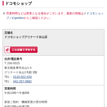
ドコモショップ
営業時間などは変更となる場合がございます。最新の情報は
ドコモショッ
プ／d garden
からご確認ください。
店舗名
ドコモショップグリナード永山店
住所/電話番号
〒206-0025
東京都多摩市永山1-4
グリナード永山1号館 3階
TEL：
0120-022-420
TEL：
042-357-0882
営業時間
午前10時〜午後8時
新規ご契約・機種変更の受付時間
午前10時〜午後7時