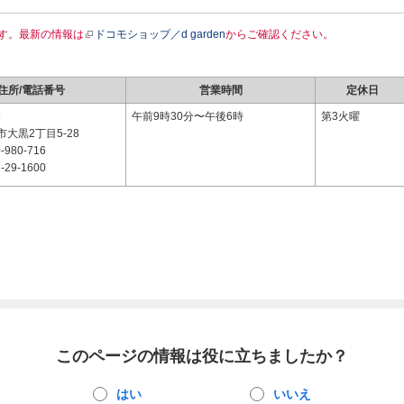
す。最新の情報は
ドコモショップ／d garden
からご確認ください。
住所/電話番号
営業時間
定休日
5
午前9時30分〜午後6時
第3火曜
大黒2丁目5-28
-980-716
-29-1600
このページの情報は役に立ちましたか？
はい
いいえ