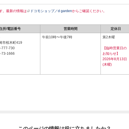
す。最新の情報は
ドコモショップ／d garden
からご確認ください。
住所/電話番号
営業時間
定休日
8
午前10時〜午後7時
第2木曜
崎市桜木町419
-777-730
【臨時営業日の
-73-1666
お知らせ】
2026年8月13日
(木曜)
このページの情報は役に立ちましたか？