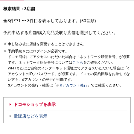
検索結果：3店舗
全3件中1 〜 3件目を表示しております。(50音順)
予約申込する店舗/購入商品受取り店舗を選択してください。
申し込み後に店舗を変更することはできません。
予約手続きにはログインが必要です。
ドコモ回線にてアクセスいただいた場合は「ネットワーク暗証番号」が必要
です。ネットワーク暗証番号については
こちら
をご確認ください。
Wi-Fiまたはご自宅のインターネット環境にてアクセスいただいた場合は「d
アカウントのID／パスワード」が必要です。ドコモの契約回線をお持ちでな
い方も、dアカウントの発行が可能です。
dアカウントの発行・確認は「
dアカウント発行
」でご確認ください。
ドコモショップを表示
量販店などを表示