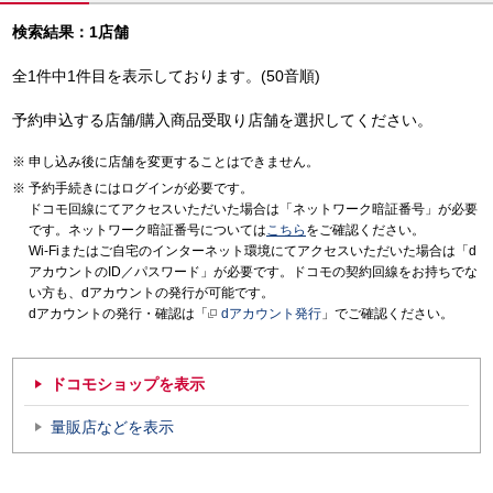
検索結果：1店舗
全1件中1件目を表示しております。(50音順)
予約申込する店舗/購入商品受取り店舗を選択してください。
申し込み後に店舗を変更することはできません。
予約手続きにはログインが必要です。
ドコモ回線にてアクセスいただいた場合は「ネットワーク暗証番号」が必要
です。ネットワーク暗証番号については
こちら
をご確認ください。
Wi-Fiまたはご自宅のインターネット環境にてアクセスいただいた場合は「d
アカウントのID／パスワード」が必要です。ドコモの契約回線をお持ちでな
い方も、dアカウントの発行が可能です。
dアカウントの発行・確認は「
dアカウント発行
」でご確認ください。
ドコモショップを表示
量販店などを表示