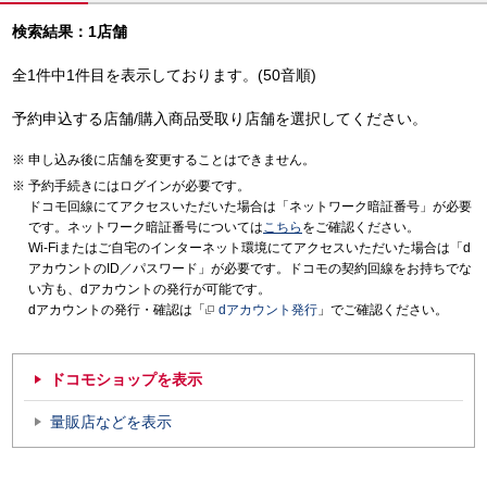
検索結果：1店舗
全1件中1件目を表示しております。(50音順)
予約申込する店舗/購入商品受取り店舗を選択してください。
申し込み後に店舗を変更することはできません。
予約手続きにはログインが必要です。
ドコモ回線にてアクセスいただいた場合は「ネットワーク暗証番号」が必要
です。ネットワーク暗証番号については
こちら
をご確認ください。
Wi-Fiまたはご自宅のインターネット環境にてアクセスいただいた場合は「d
アカウントのID／パスワード」が必要です。ドコモの契約回線をお持ちでな
い方も、dアカウントの発行が可能です。
dアカウントの発行・確認は「
dアカウント発行
」でご確認ください。
ドコモショップを表示
量販店などを表示