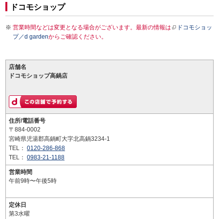
ドコモショップ
営業時間などは変更となる場合がございます。最新の情報は
ドコモショッ
プ／d garden
からご確認ください。
店舗名
ドコモショップ高鍋店
住所/電話番号
〒884-0002
宮崎県児湯郡高鍋町大字北高鍋3234-1
TEL：
0120-286-868
TEL：
0983-21-1188
営業時間
午前9時〜午後5時
定休日
第3水曜