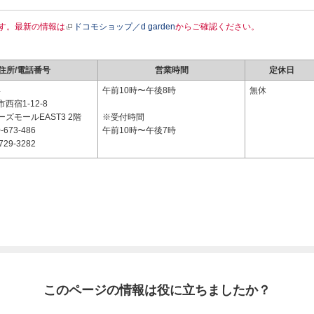
す。最新の情報は
ドコモショップ／d garden
からご確認ください。
住所/電話番号
営業時間
定休日
4
午前10時〜午後8時
無休
西宿1-12-8
ズモールEAST3 2階
※受付時間
-673-486
午前10時〜午後7時
729-3282
このページの情報は役に立ちましたか？