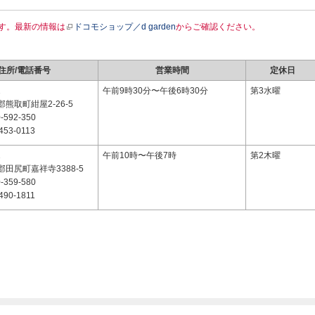
す。最新の情報は
ドコモショップ／d garden
からご確認ください。
住所/電話番号
営業時間
定休日
2
午前9時30分〜午後6時30分
第3水曜
熊取町紺屋2-26-5
-592-350
453-0113
1
午前10時〜午後7時
第2木曜
田尻町嘉祥寺3388-5
-359-580
490-1811