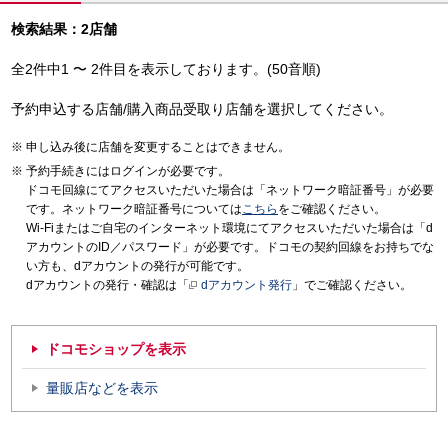
検索結果：2店舗
全2件中1 〜 2件目を表示しております。(50音順)
予約申込する店舗/購入商品受取り店舗を選択してください。
申し込み後に店舗を変更することはできません。
予約手続きにはログインが必要です。
ドコモ回線にてアクセスいただいた場合は「ネットワーク暗証番号」が必要
です。ネットワーク暗証番号については
こちら
をご確認ください。
Wi-Fiまたはご自宅のインターネット環境にてアクセスいただいた場合は「d
アカウントのID／パスワード」が必要です。ドコモの契約回線をお持ちでな
い方も、dアカウントの発行が可能です。
dアカウントの発行・確認は「
dアカウント発行
」でご確認ください。
ドコモショップを表示
量販店などを表示