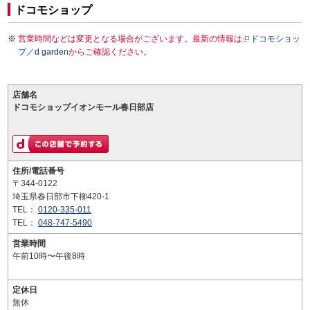
ドコモショップ
営業時間などは変更となる場合がございます。最新の情報は
ドコモショッ
プ／d garden
からご確認ください。
店舗名
ドコモショップイオンモール春日部店
住所/電話番号
〒344-0122
埼玉県春日部市下柳420-1
TEL：
0120-335-011
TEL：
048-747-5490
営業時間
午前10時〜午後8時
定休日
無休