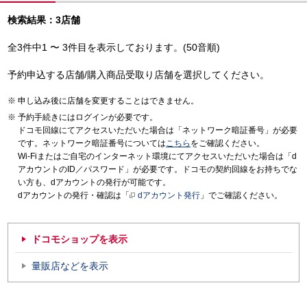
検索結果：3店舗
全3件中1 〜 3件目を表示しております。(50音順)
予約申込する店舗/購入商品受取り店舗を選択してください。
申し込み後に店舗を変更することはできません。
予約手続きにはログインが必要です。
ドコモ回線にてアクセスいただいた場合は「ネットワーク暗証番号」が必要
です。ネットワーク暗証番号については
こちら
をご確認ください。
Wi-Fiまたはご自宅のインターネット環境にてアクセスいただいた場合は「d
アカウントのID／パスワード」が必要です。ドコモの契約回線をお持ちでな
い方も、dアカウントの発行が可能です。
dアカウントの発行・確認は「
dアカウント発行
」でご確認ください。
ドコモショップを表示
量販店などを表示