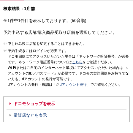
検索結果：1店舗
全1件中1件目を表示しております。(50音順)
予約申込する店舗/購入商品受取り店舗を選択してください。
申し込み後に店舗を変更することはできません。
予約手続きにはログインが必要です。
ドコモ回線にてアクセスいただいた場合は「ネットワーク暗証番号」が必要
です。ネットワーク暗証番号については
こちら
をご確認ください。
Wi-Fiまたはご自宅のインターネット環境にてアクセスいただいた場合は「d
アカウントのID／パスワード」が必要です。ドコモの契約回線をお持ちでな
い方も、dアカウントの発行が可能です。
dアカウントの発行・確認は「
dアカウント発行
」でご確認ください。
ドコモショップを表示
量販店などを表示