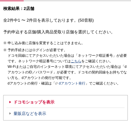
検索結果：2店舗
全2件中1 〜 2件目を表示しております。(50音順)
予約申込する店舗/購入商品受取り店舗を選択してください。
申し込み後に店舗を変更することはできません。
予約手続きにはログインが必要です。
ドコモ回線にてアクセスいただいた場合は「ネットワーク暗証番号」が必要
です。ネットワーク暗証番号については
こちら
をご確認ください。
Wi-Fiまたはご自宅のインターネット環境にてアクセスいただいた場合は「d
アカウントのID／パスワード」が必要です。ドコモの契約回線をお持ちでな
い方も、dアカウントの発行が可能です。
dアカウントの発行・確認は「
dアカウント発行
」でご確認ください。
ドコモショップを表示
量販店などを表示