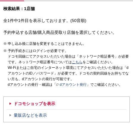
検索結果：1店舗
全1件中1件目を表示しております。(50音順)
予約申込する店舗/購入商品受取り店舗を選択してください。
申し込み後に店舗を変更することはできません。
予約手続きにはログインが必要です。
ドコモ回線にてアクセスいただいた場合は「ネットワーク暗証番号」が必要
です。ネットワーク暗証番号については
こちら
をご確認ください。
Wi-Fiまたはご自宅のインターネット環境にてアクセスいただいた場合は「d
アカウントのID／パスワード」が必要です。ドコモの契約回線をお持ちでな
い方も、dアカウントの発行が可能です。
dアカウントの発行・確認は「
dアカウント発行
」でご確認ください。
ドコモショップを表示
量販店などを表示