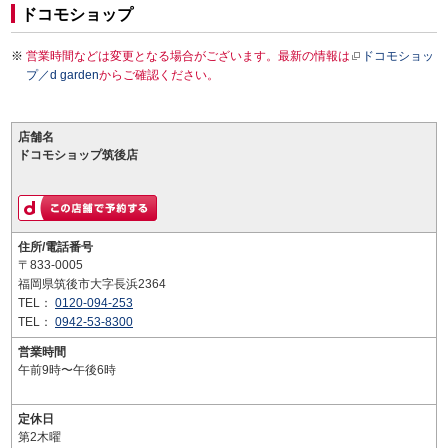
ドコモショップ
営業時間などは変更となる場合がございます。最新の情報は
ドコモショッ
プ／d garden
からご確認ください。
店舗名
ドコモショップ筑後店
住所/電話番号
〒833-0005
福岡県筑後市大字長浜2364
TEL：
0120-094-253
TEL：
0942-53-8300
営業時間
午前9時〜午後6時
定休日
第2木曜