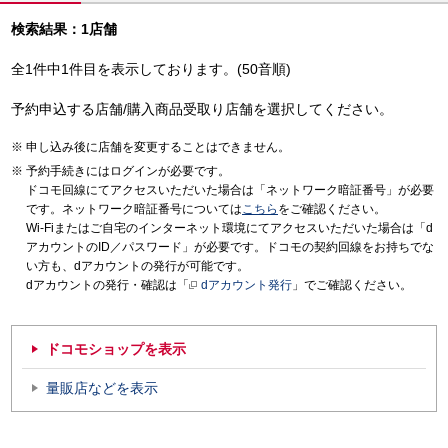
検索結果：1店舗
全1件中1件目を表示しております。(50音順)
予約申込する店舗/購入商品受取り店舗を選択してください。
申し込み後に店舗を変更することはできません。
予約手続きにはログインが必要です。
ドコモ回線にてアクセスいただいた場合は「ネットワーク暗証番号」が必要
です。ネットワーク暗証番号については
こちら
をご確認ください。
Wi-Fiまたはご自宅のインターネット環境にてアクセスいただいた場合は「d
アカウントのID／パスワード」が必要です。ドコモの契約回線をお持ちでな
い方も、dアカウントの発行が可能です。
dアカウントの発行・確認は「
dアカウント発行
」でご確認ください。
ドコモショップを表示
量販店などを表示