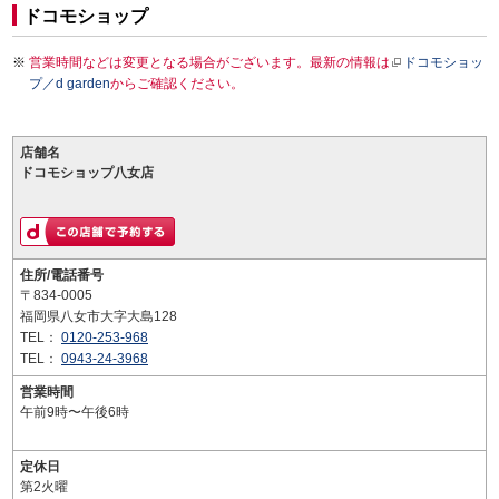
ドコモショップ
営業時間などは変更となる場合がございます。最新の情報は
ドコモショッ
プ／d garden
からご確認ください。
店舗名
ドコモショップ八女店
住所/電話番号
〒834-0005
福岡県八女市大字大島128
TEL：
0120-253-968
TEL：
0943-24-3968
営業時間
午前9時〜午後6時
定休日
第2火曜