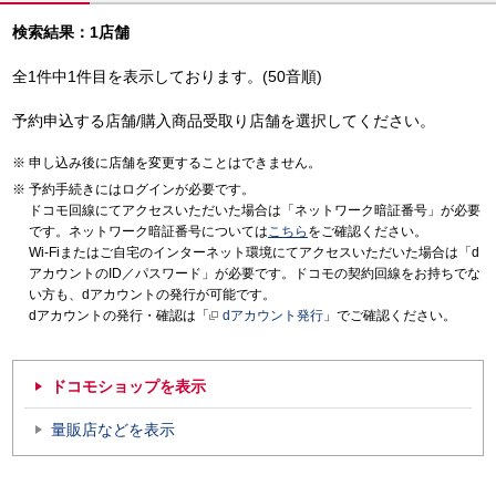
検索結果：1店舗
全1件中1件目を表示しております。(50音順)
予約申込する店舗/購入商品受取り店舗を選択してください。
申し込み後に店舗を変更することはできません。
予約手続きにはログインが必要です。
ドコモ回線にてアクセスいただいた場合は「ネットワーク暗証番号」が必要
です。ネットワーク暗証番号については
こちら
をご確認ください。
Wi-Fiまたはご自宅のインターネット環境にてアクセスいただいた場合は「d
アカウントのID／パスワード」が必要です。ドコモの契約回線をお持ちでな
い方も、dアカウントの発行が可能です。
dアカウントの発行・確認は「
dアカウント発行
」でご確認ください。
ドコモショップを表示
量販店などを表示