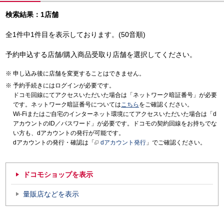
検索結果：1店舗
全1件中1件目を表示しております。(50音順)
予約申込する店舗/購入商品受取り店舗を選択してください。
申し込み後に店舗を変更することはできません。
予約手続きにはログインが必要です。
ドコモ回線にてアクセスいただいた場合は「ネットワーク暗証番号」が必要
です。ネットワーク暗証番号については
こちら
をご確認ください。
Wi-Fiまたはご自宅のインターネット環境にてアクセスいただいた場合は「d
アカウントのID／パスワード」が必要です。ドコモの契約回線をお持ちでな
い方も、dアカウントの発行が可能です。
dアカウントの発行・確認は「
dアカウント発行
」でご確認ください。
ドコモショップを表示
量販店などを表示