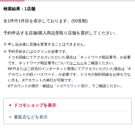
検索結果：1店舗
全1件中1件目を表示しております。(50音順)
予約申込する店舗/購入商品受取り店舗を選択してください。
申し込み後に店舗を変更することはできません。
予約手続きにはログインが必要です。
ドコモ回線にてアクセスいただいた場合は「ネットワーク暗証番号」が必要
です。ネットワーク暗証番号については
こちら
をご確認ください。
Wi-Fiまたはご自宅のインターネット環境にてアクセスいただいた場合は「d
アカウントのID／パスワード」が必要です。ドコモの契約回線をお持ちでな
い方も、dアカウントの発行が可能です。
dアカウントの発行・確認は「
dアカウント発行
」でご確認ください。
ドコモショップを表示
量販店などを表示