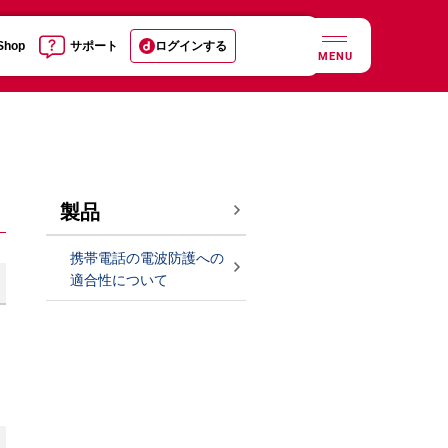
 Shop
サポート
ログインする
MENU
製品
携帯電話の電波防護への
適合性について