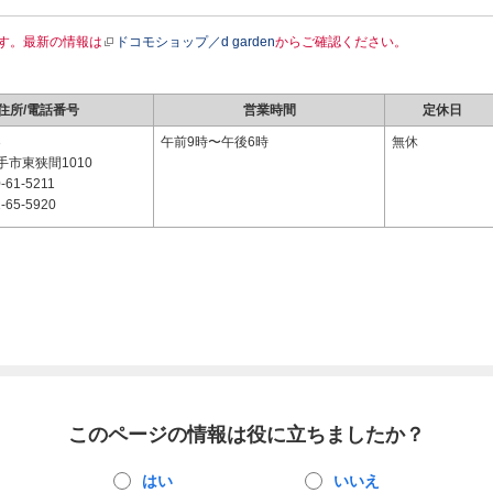
す。最新の情報は
ドコモショップ／d garden
からご確認ください。
住所/電話番号
営業時間
定休日
3
午前9時〜午後6時
無休
市東狭間1010
-61-5211
-65-5920
このページの情報は役に立ちましたか？
はい
いいえ