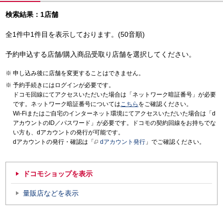
検索結果：1店舗
全1件中1件目を表示しております。(50音順)
予約申込する店舗/購入商品受取り店舗を選択してください。
申し込み後に店舗を変更することはできません。
予約手続きにはログインが必要です。
ドコモ回線にてアクセスいただいた場合は「ネットワーク暗証番号」が必要
です。ネットワーク暗証番号については
こちら
をご確認ください。
Wi-Fiまたはご自宅のインターネット環境にてアクセスいただいた場合は「d
アカウントのID／パスワード」が必要です。ドコモの契約回線をお持ちでな
い方も、dアカウントの発行が可能です。
dアカウントの発行・確認は「
dアカウント発行
」でご確認ください。
ドコモショップを表示
量販店などを表示