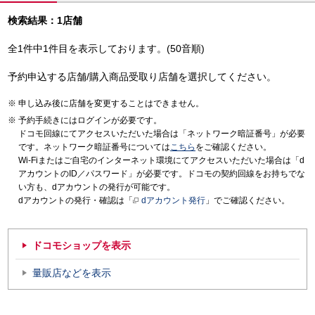
検索結果：1店舗
全1件中1件目を表示しております。(50音順)
予約申込する店舗/購入商品受取り店舗を選択してください。
申し込み後に店舗を変更することはできません。
予約手続きにはログインが必要です。
ドコモ回線にてアクセスいただいた場合は「ネットワーク暗証番号」が必要
です。ネットワーク暗証番号については
こちら
をご確認ください。
Wi-Fiまたはご自宅のインターネット環境にてアクセスいただいた場合は「d
アカウントのID／パスワード」が必要です。ドコモの契約回線をお持ちでな
い方も、dアカウントの発行が可能です。
dアカウントの発行・確認は「
dアカウント発行
」でご確認ください。
ドコモショップを表示
量販店などを表示