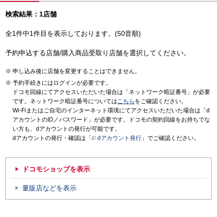
検索結果：1店舗
全1件中1件目を表示しております。(50音順)
予約申込する店舗/購入商品受取り店舗を選択してください。
申し込み後に店舗を変更することはできません。
予約手続きにはログインが必要です。
ドコモ回線にてアクセスいただいた場合は「ネットワーク暗証番号」が必要
です。ネットワーク暗証番号については
こちら
をご確認ください。
Wi-Fiまたはご自宅のインターネット環境にてアクセスいただいた場合は「d
アカウントのID／パスワード」が必要です。ドコモの契約回線をお持ちでな
い方も、dアカウントの発行が可能です。
dアカウントの発行・確認は「
dアカウント発行
」でご確認ください。
ドコモショップを表示
量販店などを表示