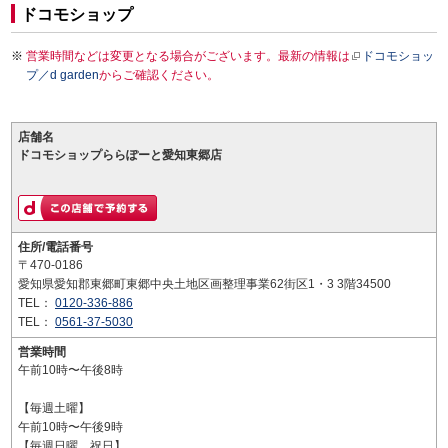
ドコモショップ
営業時間などは変更となる場合がございます。最新の情報は
ドコモショッ
プ／d garden
からご確認ください。
店舗名
ドコモショップららぽーと愛知東郷店
住所/電話番号
〒470-0186
愛知県愛知郡東郷町東郷中央土地区画整理事業62街区1・3 3階34500
TEL：
0120-336-886
TEL：
0561-37-5030
営業時間
午前10時〜午後8時
【毎週土曜】
午前10時〜午後9時
【毎週日曜 祝日】