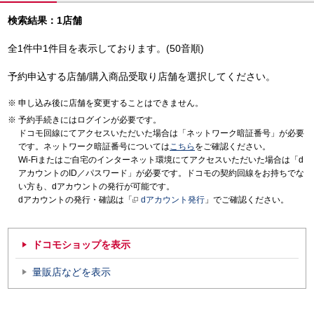
検索結果：1店舗
全1件中1件目を表示しております。(50音順)
予約申込する店舗/購入商品受取り店舗を選択してください。
申し込み後に店舗を変更することはできません。
予約手続きにはログインが必要です。
ドコモ回線にてアクセスいただいた場合は「ネットワーク暗証番号」が必要
です。ネットワーク暗証番号については
こちら
をご確認ください。
Wi-Fiまたはご自宅のインターネット環境にてアクセスいただいた場合は「d
アカウントのID／パスワード」が必要です。ドコモの契約回線をお持ちでな
い方も、dアカウントの発行が可能です。
dアカウントの発行・確認は「
dアカウント発行
」でご確認ください。
ドコモショップを表示
量販店などを表示