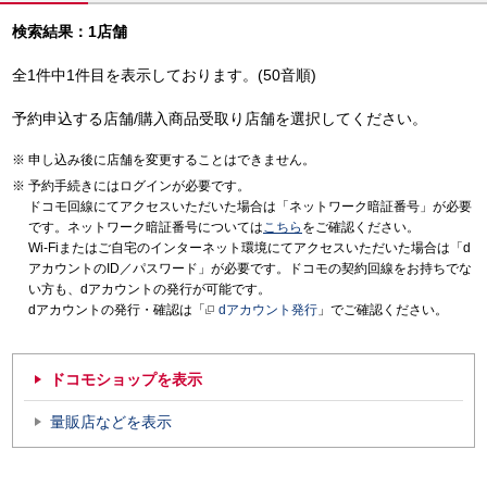
検索結果：1店舗
全1件中1件目を表示しております。(50音順)
予約申込する店舗/購入商品受取り店舗を選択してください。
申し込み後に店舗を変更することはできません。
予約手続きにはログインが必要です。
ドコモ回線にてアクセスいただいた場合は「ネットワーク暗証番号」が必要
です。ネットワーク暗証番号については
こちら
をご確認ください。
Wi-Fiまたはご自宅のインターネット環境にてアクセスいただいた場合は「d
アカウントのID／パスワード」が必要です。ドコモの契約回線をお持ちでな
い方も、dアカウントの発行が可能です。
dアカウントの発行・確認は「
dアカウント発行
」でご確認ください。
ドコモショップを表示
量販店などを表示