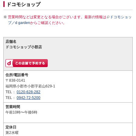
ドコモショップ
営業時間などは変更となる場合がございます。最新の情報は
ドコモショッ
プ／d garden
からご確認ください。
店舗名
ドコモショップ小郡店
住所/電話番号
〒838-0141
福岡県小郡市小郡字若山629-1
TEL：
0120-628-282
TEL：
0942-72-5200
営業時間
午前10時〜午後6時
定休日
第2水曜