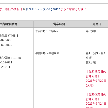
す。最新の情報は
ドコモショップ／d garden
からご確認ください。
住所/電話番号
営業時間
定休日
6
午前9時〜午後6時
第3水曜
黒田町468-3
-090-636
-59-3811
6
午前9時〜午後6時
第1・第3・第4
学園南2-11-35
火曜
-109-681
第2水曜
-28-8111
【臨時営業日の
お知らせ】
2026年9月22日
(火曜)
【臨時休業日の
お知らせ】
2026年9月24日