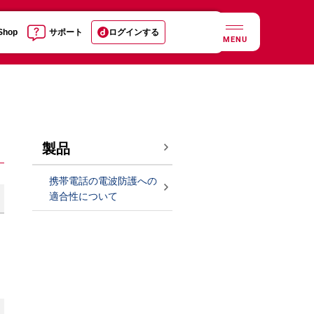
 Shop
サポート
ログインする
MENU
製品
携帯電話の電波防護への
適合性について