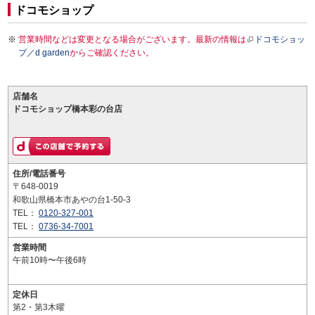
ドコモショップ
営業時間などは変更となる場合がございます。最新の情報は
ドコモショッ
プ／d garden
からご確認ください。
店舗名
ドコモショップ橋本彩の台店
住所/電話番号
〒648-0019
和歌山県橋本市あやの台1-50-3
TEL：
0120-327-001
TEL：
0736-34-7001
営業時間
午前10時〜午後6時
定休日
第2・第3木曜