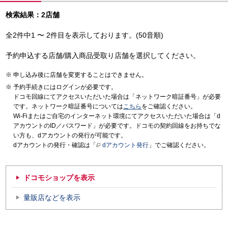
検索結果：2店舗
全2件中1 〜 2件目を表示しております。(50音順)
予約申込する店舗/購入商品受取り店舗を選択してください。
申し込み後に店舗を変更することはできません。
予約手続きにはログインが必要です。
ドコモ回線にてアクセスいただいた場合は「ネットワーク暗証番号」が必要
です。ネットワーク暗証番号については
こちら
をご確認ください。
Wi-Fiまたはご自宅のインターネット環境にてアクセスいただいた場合は「d
アカウントのID／パスワード」が必要です。ドコモの契約回線をお持ちでな
い方も、dアカウントの発行が可能です。
dアカウントの発行・確認は「
dアカウント発行
」でご確認ください。
ドコモショップを表示
量販店などを表示