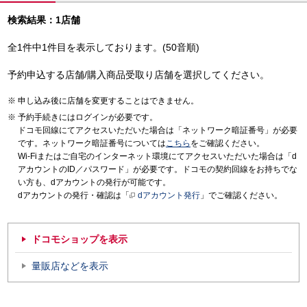
検索結果：1店舗
全1件中1件目を表示しております。(50音順)
予約申込する店舗/購入商品受取り店舗を選択してください。
申し込み後に店舗を変更することはできません。
予約手続きにはログインが必要です。
ドコモ回線にてアクセスいただいた場合は「ネットワーク暗証番号」が必要
です。ネットワーク暗証番号については
こちら
をご確認ください。
Wi-Fiまたはご自宅のインターネット環境にてアクセスいただいた場合は「d
アカウントのID／パスワード」が必要です。ドコモの契約回線をお持ちでな
い方も、dアカウントの発行が可能です。
dアカウントの発行・確認は「
dアカウント発行
」でご確認ください。
ドコモショップを表示
量販店などを表示