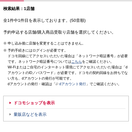
検索結果：1店舗
全1件中1件目を表示しております。(50音順)
予約申込する店舗/購入商品受取り店舗を選択してください。
申し込み後に店舗を変更することはできません。
予約手続きにはログインが必要です。
ドコモ回線にてアクセスいただいた場合は「ネットワーク暗証番号」が必要
です。ネットワーク暗証番号については
こちら
をご確認ください。
Wi-Fiまたはご自宅のインターネット環境にてアクセスいただいた場合は「d
アカウントのID／パスワード」が必要です。ドコモの契約回線をお持ちでな
い方も、dアカウントの発行が可能です。
dアカウントの発行・確認は「
dアカウント発行
」でご確認ください。
ドコモショップを表示
量販店などを表示