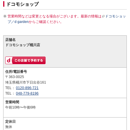
ドコモショップ
営業時間などは変更となる場合がございます。最新の情報は
ドコモショッ
プ／d garden
からご確認ください。
店舗名
ドコモショップ桶川店
住所/電話番号
〒363-0025
埼玉県桶川市下日出谷161
TEL：
0120-896-721
TEL：
048-779-8196
営業時間
午前10時〜午後6時
定休日
無休