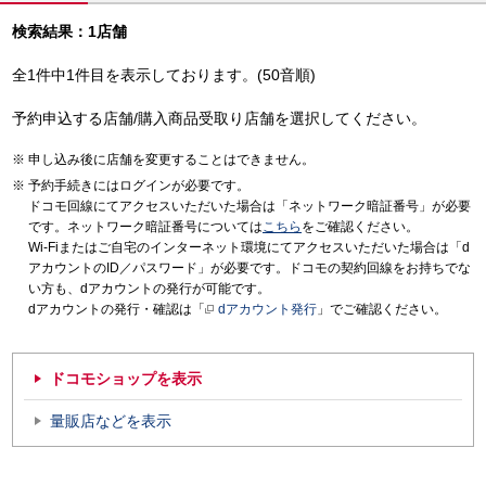
検索結果：1店舗
全1件中1件目を表示しております。(50音順)
予約申込する店舗/購入商品受取り店舗を選択してください。
申し込み後に店舗を変更することはできません。
予約手続きにはログインが必要です。
ドコモ回線にてアクセスいただいた場合は「ネットワーク暗証番号」が必要
です。ネットワーク暗証番号については
こちら
をご確認ください。
Wi-Fiまたはご自宅のインターネット環境にてアクセスいただいた場合は「d
アカウントのID／パスワード」が必要です。ドコモの契約回線をお持ちでな
い方も、dアカウントの発行が可能です。
dアカウントの発行・確認は「
dアカウント発行
」でご確認ください。
ドコモショップを表示
量販店などを表示