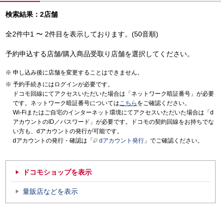
検索結果：2店舗
全2件中1 〜 2件目を表示しております。(50音順)
予約申込する店舗/購入商品受取り店舗を選択してください。
申し込み後に店舗を変更することはできません。
予約手続きにはログインが必要です。
ドコモ回線にてアクセスいただいた場合は「ネットワーク暗証番号」が必要
です。ネットワーク暗証番号については
こちら
をご確認ください。
Wi-Fiまたはご自宅のインターネット環境にてアクセスいただいた場合は「d
アカウントのID／パスワード」が必要です。ドコモの契約回線をお持ちでな
い方も、dアカウントの発行が可能です。
dアカウントの発行・確認は「
dアカウント発行
」でご確認ください。
ドコモショップを表示
量販店などを表示