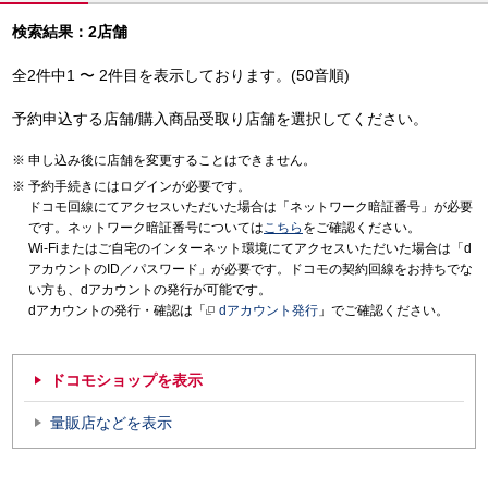
検索結果：2店舗
全2件中1 〜 2件目を表示しております。(50音順)
予約申込する店舗/購入商品受取り店舗を選択してください。
申し込み後に店舗を変更することはできません。
予約手続きにはログインが必要です。
ドコモ回線にてアクセスいただいた場合は「ネットワーク暗証番号」が必要
です。ネットワーク暗証番号については
こちら
をご確認ください。
Wi-Fiまたはご自宅のインターネット環境にてアクセスいただいた場合は「d
アカウントのID／パスワード」が必要です。ドコモの契約回線をお持ちでな
い方も、dアカウントの発行が可能です。
dアカウントの発行・確認は「
dアカウント発行
」でご確認ください。
ドコモショップを表示
量販店などを表示