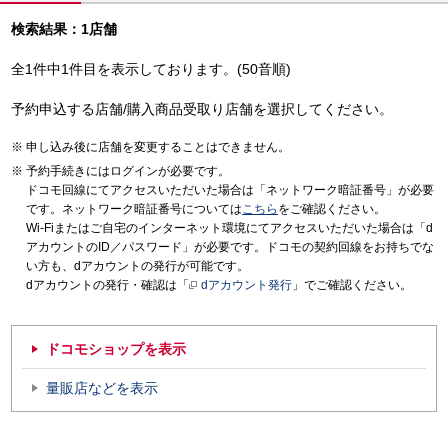
検索結果：1店舗
全1件中1件目を表示しております。(50音順)
予約申込する店舗/購入商品受取り店舗を選択してください。
申し込み後に店舗を変更することはできません。
予約手続きにはログインが必要です。
ドコモ回線にてアクセスいただいた場合は「ネットワーク暗証番号」が必要
です。ネットワーク暗証番号については
こちら
をご確認ください。
Wi-Fiまたはご自宅のインターネット環境にてアクセスいただいた場合は「d
アカウントのID／パスワード」が必要です。ドコモの契約回線をお持ちでな
い方も、dアカウントの発行が可能です。
dアカウントの発行・確認は「
dアカウント発行
」でご確認ください。
ドコモショップを表示
量販店などを表示