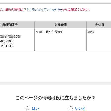
す。最新の情報は
ドコモショップ／d garden
からご確認ください。
住所/電話番号
営業時間
定休日
7
午前10時〜午後6時
無休
田市高田2258
-865-303
-23-1233
このページの情報は役に立ちましたか？
はい
いいえ