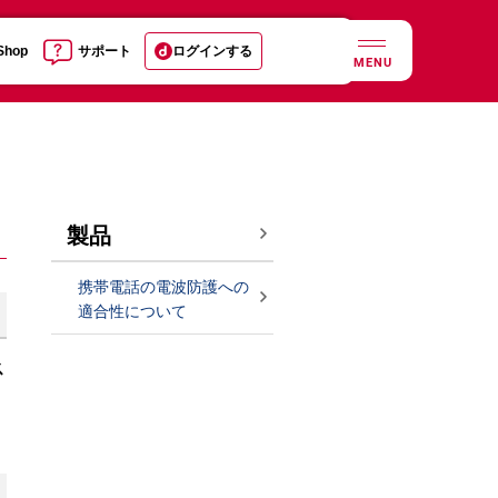
 Shop
サポート
ログインする
MENU
製品
携帯電話の電波防護への
適合性について
ス