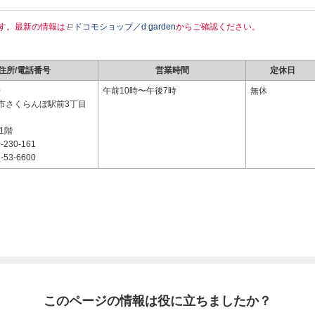
す。最新の情報は
ドコモショップ／d garden
からご確認ください。
住所/電話番号
営業時間
定休日
0
午前10時〜午後7時
無休
市さくらんぼ駅前3丁目
1階
-230-161
-53-6600
このページの情報は役に立ちましたか？