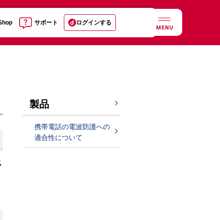
 Shop
サポート
ログインする
MENU
製品
携帯電話の電波防護への
適合性について
ス