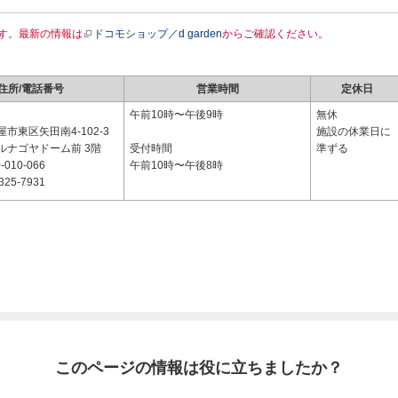
す。最新の情報は
ドコモショップ／d garden
からご確認ください。
住所/電話番号
営業時間
定休日
8
午前10時〜午後9時
無休
市東区矢田南4-102-3
施設の休業日に
ルナゴヤドーム前 3階
受付時間
準ずる
-010-066
午前10時〜午後8時
325-7931
このページの情報は役に立ちましたか？