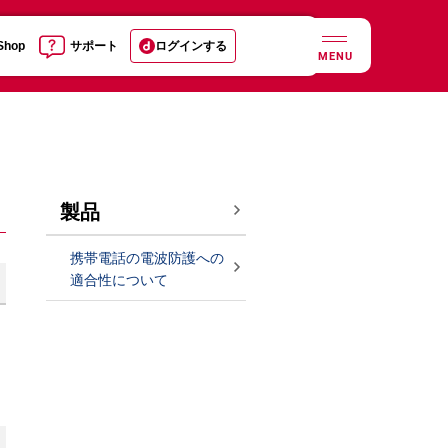
 Shop
サポート
ログインする
MENU
製品
携帯電話の電波防護への
適合性について