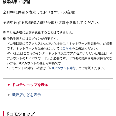
検索結果：1店舗
全1件中1件目を表示しております。(50音順)
予約申込する店舗/購入商品受取り店舗を選択してください。
申し込み後に店舗を変更することはできません。
予約手続きにはログインが必要です。
ドコモ回線にてアクセスいただいた場合は「ネットワーク暗証番号」が必要
です。ネットワーク暗証番号については
こちら
をご確認ください。
Wi-Fiまたはご自宅のインターネット環境にてアクセスいただいた場合は「d
アカウントのID／パスワード」が必要です。ドコモの契約回線をお持ちでな
い方も、dアカウントの発行が可能です。
dアカウントの発行・確認は「
dアカウント発行
」でご確認ください。
ドコモショップを表示
量販店などを表示
ドコモショップ