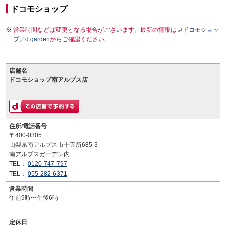
ドコモショップ
営業時間などは変更となる場合がございます。最新の情報は
ドコモショッ
プ／d garden
からご確認ください。
店舗名
ドコモショップ南アルプス店
住所/電話番号
〒400-0305
山梨県南アルプス市十五所685-3
南アルプスガーデン内
TEL：
0120-747-797
TEL：
055-282-6371
営業時間
午前9時〜午後6時
定休日