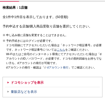
検索結果：1店舗
全1件中1件目を表示しております。(50音順)
予約申込する店舗/購入商品受取り店舗を選択してください。
申し込み後に店舗を変更することはできません。
予約手続きにはログインが必要です。
ドコモ回線にてアクセスいただいた場合は「ネットワーク暗証番号」が必要
です。ネットワーク暗証番号については
こちら
をご確認ください。
Wi-Fiまたはご自宅のインターネット環境にてアクセスいただいた場合は「d
アカウントのID／パスワード」が必要です。ドコモの契約回線をお持ちでな
い方も、dアカウントの発行が可能です。
dアカウントの発行・確認は「
dアカウント発行
」でご確認ください。
ドコモショップを表示
量販店などを表示