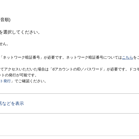
音順)
を選択してください。
せん。
「ネットワーク暗証番号」が必要です。ネットワーク暗証番号については
こちら
を
境にてアクセスいただいた場合は「dアカウントのID／パスワード」が必要です。ドコ
ントの発行が可能です。
ント発行
」でご確認ください。
店などを表示