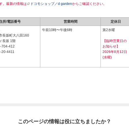
す。最新の情報は
ドコモショップ／d garden
からご確認ください。
住所/電話番号
営業時間
定休日
4
午前10時〜午後6時
第2水曜
市長坂町大八田160
ィ長坂 1階
【臨時営業日の
-704-412
お知らせ】
-20-4411
2026年8月12日
(水曜)
このページの情報は役に立ちましたか？