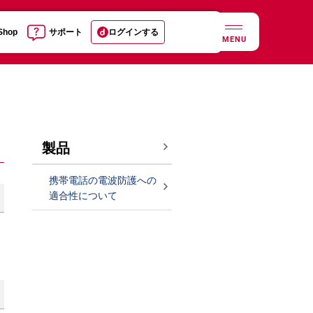
 Shop
サポート
ログインする
MENU
製品
携帯電話の電波防護への
適合性について