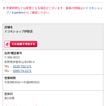
営業時間などは変更となる場合がございます。最新の情報は
ドコモショッ
プ／d garden
からご確認ください。
店舗名
ドコモショップ伊那店
住所/電話番号
〒396-0023
長野県伊那市山寺286-4
TEL：
0120-752-171
TEL：
0265-74-2171
営業時間
午前9時30分〜午後6時30分
定休日
第2水曜