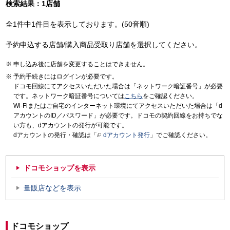
検索結果：1店舗
全1件中1件目を表示しております。(50音順)
予約申込する店舗/購入商品受取り店舗を選択してください。
申し込み後に店舗を変更することはできません。
予約手続きにはログインが必要です。
ドコモ回線にてアクセスいただいた場合は「ネットワーク暗証番号」が必要
です。ネットワーク暗証番号については
こちら
をご確認ください。
Wi-Fiまたはご自宅のインターネット環境にてアクセスいただいた場合は「d
アカウントのID／パスワード」が必要です。ドコモの契約回線をお持ちでな
い方も、dアカウントの発行が可能です。
dアカウントの発行・確認は「
dアカウント発行
」でご確認ください。
ドコモショップを表示
量販店などを表示
ドコモショップ