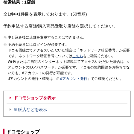
検索結果：1店舗
全1件中1件目を表示しております。(50音順)
予約申込する店舗/購入商品受取り店舗を選択してください。
申し込み後に店舗を変更することはできません。
予約手続きにはログインが必要です。
ドコモ回線にてアクセスいただいた場合は「ネットワーク暗証番号」が必要
です。ネットワーク暗証番号については
こちら
をご確認ください。
Wi-Fiまたはご自宅のインターネット環境にてアクセスいただいた場合は「d
アカウントのID／パスワード」が必要です。ドコモの契約回線をお持ちでな
い方も、dアカウントの発行が可能です。
dアカウントの発行・確認は「
dアカウント発行
」でご確認ください。
ドコモショップを表示
量販店などを表示
ドコモショップ