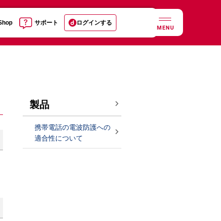
 Shop
サポート
ログインする
MENU
製品
携帯電話の電波防護への
適合性について