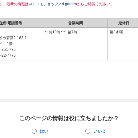
す。最新の情報は
ドコモショップ／d garden
からご確認ください。
住所/電話番号
営業時間
定休日
6
午前10時〜午後7時
第3木曜
市若宮2-163-1
ビル 1階
-351-775
-22-7775
このページの情報は役に立ちましたか？
はい
いいえ