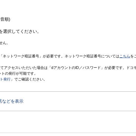
音順)
を選択してください。
せん。
「ネットワーク暗証番号」が必要です。ネットワーク暗証番号については
こちら
を
境にてアクセスいただいた場合は「dアカウントのID／パスワード」が必要です。ドコ
ントの発行が可能です。
ント発行
」でご確認ください。
店などを表示