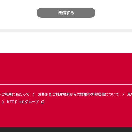
送信する
トご利用にあたって
お客さまご利用端末からの情報の外部送信について
見
NTTドコモグループ