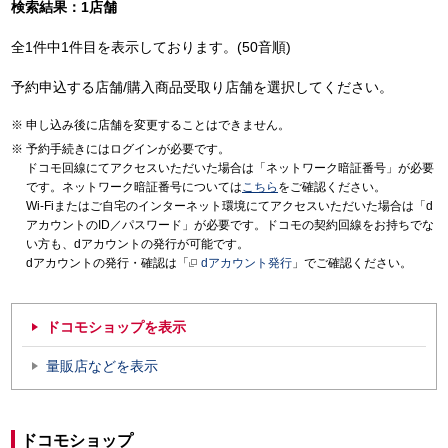
検索結果：1店舗
全1件中1件目を表示しております。(50音順)
予約申込する店舗/購入商品受取り店舗を選択してください。
申し込み後に店舗を変更することはできません。
予約手続きにはログインが必要です。
ドコモ回線にてアクセスいただいた場合は「ネットワーク暗証番号」が必要
です。ネットワーク暗証番号については
こちら
をご確認ください。
Wi-Fiまたはご自宅のインターネット環境にてアクセスいただいた場合は「d
アカウントのID／パスワード」が必要です。ドコモの契約回線をお持ちでな
い方も、dアカウントの発行が可能です。
dアカウントの発行・確認は「
dアカウント発行
」でご確認ください。
ドコモショップを表示
量販店などを表示
ドコモショップ