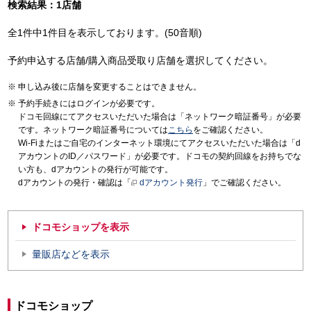
検索結果：1店舗
全1件中1件目を表示しております。(50音順)
予約申込する店舗/購入商品受取り店舗を選択してください。
申し込み後に店舗を変更することはできません。
予約手続きにはログインが必要です。
ドコモ回線にてアクセスいただいた場合は「ネットワーク暗証番号」が必要
です。ネットワーク暗証番号については
こちら
をご確認ください。
Wi-Fiまたはご自宅のインターネット環境にてアクセスいただいた場合は「d
アカウントのID／パスワード」が必要です。ドコモの契約回線をお持ちでな
い方も、dアカウントの発行が可能です。
dアカウントの発行・確認は「
dアカウント発行
」でご確認ください。
ドコモショップを表示
量販店などを表示
ドコモショップ