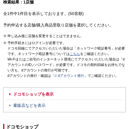
検索結果：1店舗
全1件中1件目を表示しております。(50音順)
予約申込する店舗/購入商品受取り店舗を選択してください。
申し込み後に店舗を変更することはできません。
予約手続きにはログインが必要です。
ドコモ回線にてアクセスいただいた場合は「ネットワーク暗証番号」が必要
です。ネットワーク暗証番号については
こちら
をご確認ください。
Wi-Fiまたはご自宅のインターネット環境にてアクセスいただいた場合は「d
アカウントのID／パスワード」が必要です。ドコモの契約回線をお持ちでな
い方も、dアカウントの発行が可能です。
dアカウントの発行・確認は「
dアカウント発行
」でご確認ください。
ドコモショップを表示
量販店などを表示
ドコモショップ