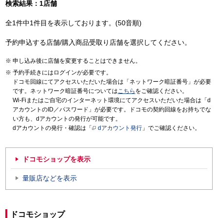
検索結果：1店舗
全1件中1件目を表示しております。(50音順)
予約申込する店舗/購入商品受取り店舗を選択してください。
申し込み後に店舗を変更することはできません。
予約手続きにはログインが必要です。
ドコモ回線にてアクセスいただいた場合は「ネットワーク暗証番号」が必要
です。ネットワーク暗証番号については
こちら
をご確認ください。
Wi-Fiまたはご自宅のインターネット環境にてアクセスいただいた場合は「d
アカウントのID／パスワード」が必要です。ドコモの契約回線をお持ちでな
い方も、dアカウントの発行が可能です。
dアカウントの発行・確認は「
dアカウント発行
」でご確認ください。
ドコモショップを表示
量販店などを表示
ドコモショップ