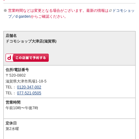
営業時間などは変更となる場合がございます。最新の情報は
ドコモショッ
プ／d garden
からご確認ください。
店舗名
ドコモショップ大津店(滋賀県)
住所/電話番号
〒520-0802
滋賀県大津市馬場1-18-5
TEL：
0120-347-002
TEL：
077-521-0505
営業時間
午前10時〜午後7時
定休日
第2水曜