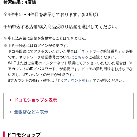
検索結果：4店舗
全4件中1 〜 4件目を表示しております。(50音順)
予約申込する店舗/購入商品受取り店舗を選択してください。
申し込み後に店舗を変更することはできません。
予約手続きにはログインが必要です。
ドコモ回線にてアクセスいただいた場合は「ネットワーク暗証番号」が必要
です。ネットワーク暗証番号については
こちら
をご確認ください。
Wi-Fiまたはご自宅のインターネット環境にてアクセスいただいた場合は「d
アカウントのID／パスワード」が必要です。ドコモの契約回線をお持ちでな
い方も、dアカウントの発行が可能です。
dアカウントの発行・確認は「
dアカウント発行
」でご確認ください。
ドコモショップを表示
量販店などを表示
ドコモショップ